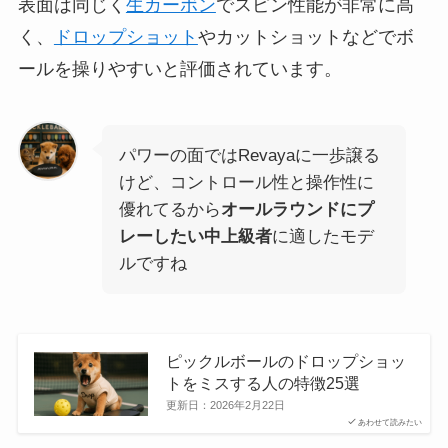
表面は同じく
生カーボン
でスピン性能が非常に高
く、
ドロップショット
やカットショットなどでボ
ールを操りやすいと評価されています。
パワーの面ではRevayaに一歩譲る
けど、コントロール性と操作性に
優れてるから
オールラウンドにプ
レーしたい中上級者
に適したモデ
ルですね
ピックルボールのドロップショッ
トをミスする人の特徴25選
更新日：
2026年2月22日
あわせて読みたい