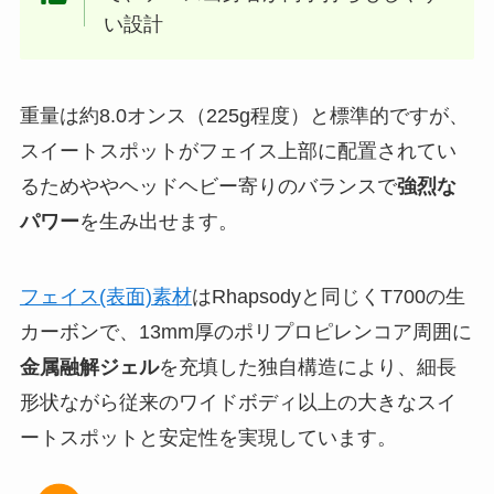
い設計
重量は約8.0オンス（225g程度）と標準的ですが、
スイートスポットがフェイス上部に配置されてい
るためややヘッドヘビー寄りのバランスで
強烈な
パワー
を生み出せます。
フェイス(表面)素材
はRhapsodyと同じくT700の生
カーボンで、13mm厚のポリプロピレンコア周囲に
金属融解ジェル
を充填した独自構造により、細長
形状ながら従来のワイドボディ以上の大きなスイ
ートスポットと安定性を実現しています。