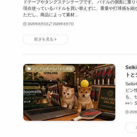
ドテープやタングステンテープです。 パドルの側面に重り
現在使っているパドルを買い替えずに、重量や打球感を細
ただし、商品によって素材...
2026年8月5日
2026年8月7日
Se
ピックルボールパドル情報
トと
Sel
ピン
も、
👀✨️ S
202