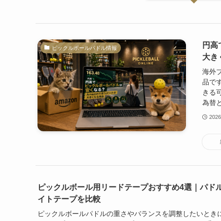
円高
ピックルボールパドル情報
大き
海外
品で
きる
為替と
202
ピックルボール用リードテープおすすめ4選｜パド
イトテープを比較
ピックルボールパドルの重さやバランスを調整したいとき