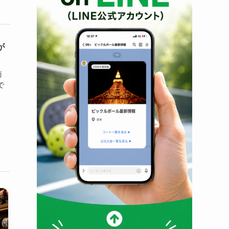
が
商
で
、