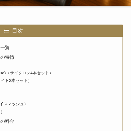
目次
ル一覧
ドルの特徴
ink & Blue)（サイクロン4本セット）
イトライト2本セット）
 スカイスマッシュ）
ィ）
ドルの料金