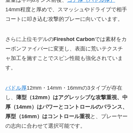
重量は平均8オンス前後、
コア厚（パドル厚）
14mm程度と厚めで、スマッシュやドライブで相手
コートに叩き込む攻撃的プレーに向いています。
さらに上位モデルの
Fireshot Carbon
では素材をカ
ーボンファイバーに変更し、表面に荒いテクスチ
ャ加工を施すことでスピン性能も強化されていま
す。
パドル厚
12mm・14mm・16mmの3タイプが存在
し、
薄型（12mm）はアグレッシブな攻撃重視、中
厚（14mm）はパワーとコントロールのバランス、
厚型（16mm）はコントロール重視
と、プレーヤー
の志向に合わせて選択可能です。