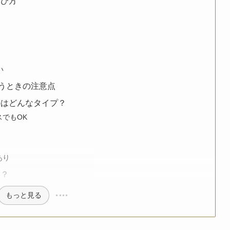
選び方
い
買うときの注意点
のはどんなタイプ？
でもOK
あり
る？
もっと見る