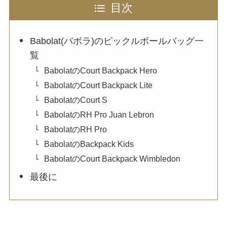
目次
Babolat(バボラ)のピックルボールバッグ一
覧
BabolatのCourt Backpack Hero
BabolatのCourt Backpack Lite
BabolatのCourt S
BabolatのRH Pro Juan Lebron
BabolatのRH Pro
BabolatのBackpack Kids
BabolatのCourt Backpack Wimbledon
最後に