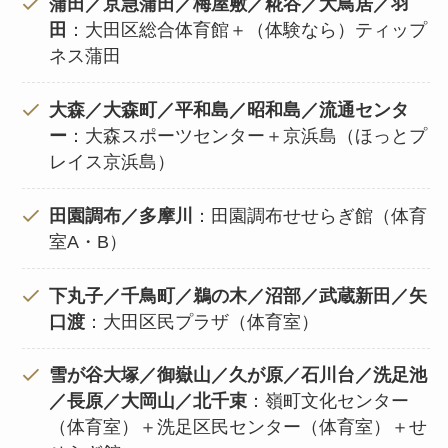
蒲田／京急蒲田／梅屋敷／糀谷／大鳥居／羽
田
：大田区総合体育館＋（体験なら）ティップ
ネス蒲田
大森／大森町／平和島／昭和島／流通センタ
ー
：大森スポーツセンター＋京浜島（ほっとプ
レイス京浜島）
田園調布／多摩川
：田園調布せせらぎ館（体育
室A・B）
下丸子／千鳥町／鵜の木／沼部／武蔵新田／矢
口渡
：大田区民プラザ（体育室）
雪が谷大塚／御嶽山／久が原／石川台／洗足池
／長原／大岡山／北千束
：嶺町文化センター
（体育室）＋洗足区民センター（体育室）＋せ