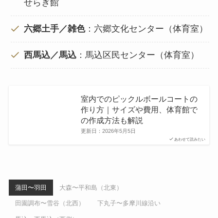
せらぎ館
六郷土手／雑色
：六郷文化センター（体育室）
西馬込／馬込
：馬込区民センター（体育室）
室内でのピックルボールコートの
作り方｜サイズや費用、体育館で
の作成方法も解説
更新日：
2026年5月5日
あわせて読みたい
蒲田〜羽田
大森〜平和島（北東）
田園調布〜雪谷（北西）
下丸子〜多摩川線沿い