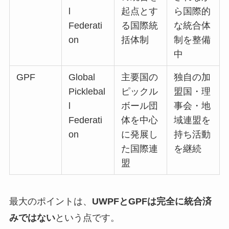
l
起点とす
ら国際的
Federati
る国際統
な統合体
on
括体制
制を整備
中
GPF
Global
主要国の
独自の加
Picklebal
ピックル
盟国・理
l
ボール団
事会・地
Federati
体を中心
域連盟を
on
に発展し
持ち活動
た国際連
を継続
盟
最大のポイントは、
UWPFとGPFは完全に統合済
みではない
という点です。