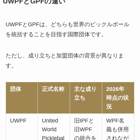
UWPFとGPFの違い
UWPFとGPFは、どちらも世界のピックルボール
を統括することを目指す国際団体です。
ただし、成り立ちと加盟団体の背景が異なりま
す。
団体
正式名称
主な成り
2026年
立ち
時点の状
況
UWPF
United
旧IPFと
WPF名
World
旧WPF
義も併用
Picklebal
の統合を
されなが